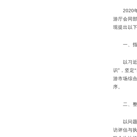
20
游厅会同
现提出以
一、
以习
识”，坚定
游市场综
序。
二、
以问
访评估与