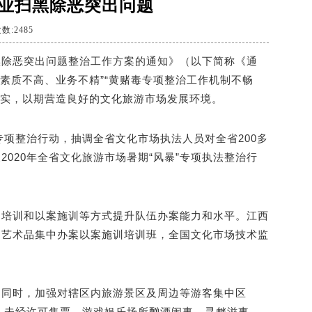
行业扫黑除恶突出问题
数:2485
黑除恶突出问题整治工作方案的通知》（以下简称《通
员素质不高、业务不精”“黄赌毒专项整治工作机制不畅
改落实，以期营造良好的文化旅游市场发展环境。
专项整治行动，抽调全省文化市场执法人员对全省200多
020年全省文化旅游市场暑期“风暴”专项执法整治行
中培训和以案施训等方式提升队伍办案能力和水平。江西
、艺术品集中办案以案施训培训班，全国文化市场技术监
的同时，加强对辖区内旅游景区及周边等游客集中区
票、未经许可售票，游戏娱乐场所酗酒闹事、寻衅滋事、