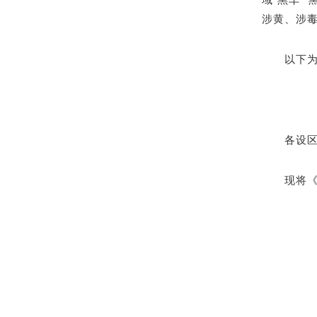
涉黄、涉
以下
各设
现将