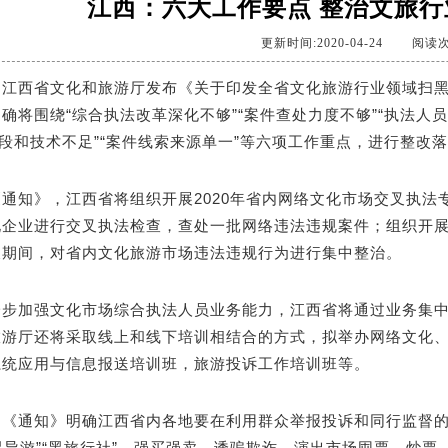
江西：六大工作要点 整治文旅
更新时间:2020-04-24
阅读次
，江西省文化和旅游厅发布《关于印发全省文化旅游行业领域扫
确将围绕“综合执法改革深化不够”“案件查处力度不够”“执法人
手段和技术不足”“案件线索来源单一”等六项工作重点，进行整
通知》，江西省将组织开展2020年省内网络文化市场交叉执法
企业进行交叉执法检查，查处一批网络违法违规案件；组织开展2
假期间，对省内文化旅游市场违法违规行为进行集中整治。
一步加强文化市场综合执法人员业务能力，江西省将通过业务集
旅游厅还将采取线上和线下培训相结合的方式，拟举办网络文化
系统应用与信息报送培训班，旅游投诉工作培训班等。
，《通知》明确江西省内各地要在利用群众举报投诉和同行监督
“黑导游”“黑旅行社”、强买强卖、诱骗欺诈，演出市场囤票、炒