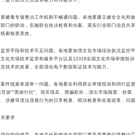
）黄赌毒专项整治工作机制不畅通问题。各地要建立健全文化和
等部门的联动，实施联合执法检查和办案。落实行业部门信息共享
高线索核查质效。
）监管手段和技术不足问题。各地要加强文化市场综合执法监控
文化市场技术监管和服务平台以及12318全国文化市场举报投
信息技术的发展，全面强化电子数据取证技术与能力。
）案件线索来源单一问题。各地要在利用群众举报投诉和同行监
“黑导游”“黑旅行社”、强买强卖、诱骗欺诈，演出市场囤票、炒
毒、涉赌等违法违规行为的日常检查、暗访检查和全面巡查，问
有关要求
）强化组织领导。各地文化和旅游主管部门要高度重视问题整治工