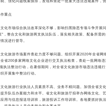
机制、强化问题线索摸排，发现和查处一批重大违法违规案件，
工作重点
）文化市场综合执法改革深化不够，影响扫黑除恶专项斗争开展
方案”，整合文化和旅游两支执法队伍，落实相关政策、配备所需
革情况进行督导。
）文化旅游市场案件查处力度不够问题。组织开展2020年全省
全省200多家网络文化企业进行交叉执法检查，查处一批网络违
”专项执法整治行动，在暑假期间，对全省文化旅游市场违法违规
组织开展集中整治行动。
）文化旅游行业执法人员素质不高、业务不精问题。加强全省文
式提升队伍办案能力和水平。省文化和旅游厅拟举办网络文化、
统应用与信息报送培训班，旅游投诉工作培训班。各地要抓好执
合，提升执法人员业务能力和办案水平。