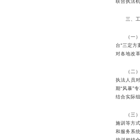
联合执法
三、
（一
台“三定
对各地改
（二
执法人员对
期“风暴
结合实际
（三
施训等方
和服务系
培训相结